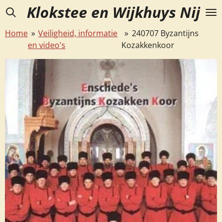
Klokstee en Wijkhuys Nijve
Ga
direct
Home
»
Veiligheid, informatie
»
240707 Byzantijns
naar
en video's
Kozakkenkoor
de
hoofdinhoud